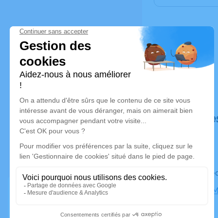
Déroulé de
Le mercre
Chapelle M
Albi