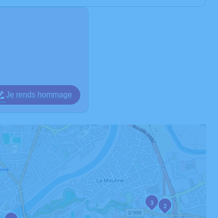
Je rends hommage
3
2