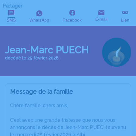
Partager
E-mail
SMS
WhatsApp
Facebook
Lien
Jean-Marc PUECH
décédé le 25 février 2026
Message de la famille
Chère famille, chers amis,
C’est avec une grande tristesse que nous vous
annonçons le décès de Jean-Marc PUECH survenu
le mercredi 25 février 2026 à Albi.