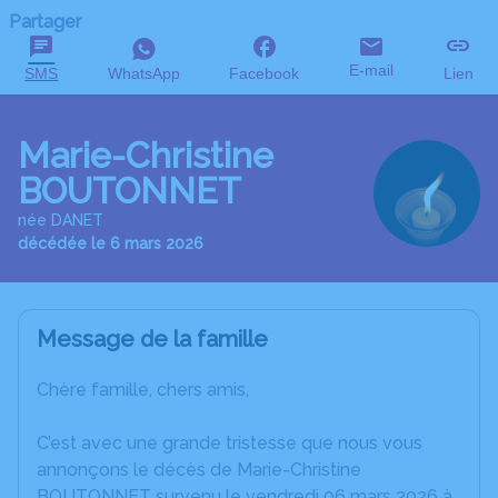
Partager
E-mail
SMS
WhatsApp
Facebook
Lien
Marie-Christine
BOUTONNET
née DANET
décédée le 6 mars 2026
Message de la famille
Chère famille, chers amis,
C’est avec une grande tristesse que nous vous
annonçons le décès de Marie-Christine
BOUTONNET survenu le vendredi 06 mars 2026 à