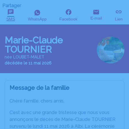
Partager
E-mail
SMS
WhatsApp
Facebook
Lien
Marie-Claude
TOURNIER
née LOUBET-MALET
décédée le 11 mai 2026
Message de la famille
Chère famille, chers amis,
C’est avec une grande tristesse que nous vous
annonçons le décès de Marie-Claude TOURNIER
survenu le lundi 11 mai 2026 à Albi. La cérémonie