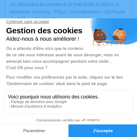
se déroulera le vendredi 15 mai 2026 à 09h00 à
l’adresse suivante : Pfpa - Crématorium - 16 Route
de Millau - 81000 Albi.
Elle sera suivie de l'inhumation au cimetière de
Saint Germain des prés, 81700 à partir de 10h45.
Marie-Claude repose au salon Solune au
funérarium Clamouse situé 105 avenue du
Maréchal De Lattre De Tassigny à Albi ; les codes
d'accès du salon sont : C2017 puis B2005.
Nous vous invitons à utiliser cet espace pour
laisser vos condoléances, partager des photos
souvenirs, une anecdote ou exprimer vos pensées
à travers des poèmes ou des textes. Cet endroit
est un lieu d'expression dédié à honorer la
mémoire de Marie-Claude TOURNIER.
30
Faire-part
Hommages
Je rends hommage