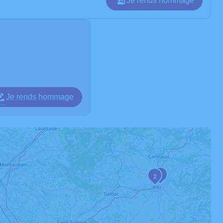
Je rends hommage
Je rends hommage
3
2