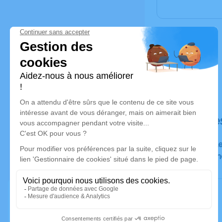
Déroulé de
Rdv Famille
bâtiment Raym