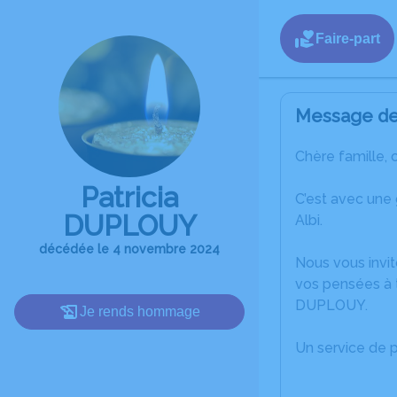
Faire-part
Message de 
Chère famille, 
Patricia
C’est avec une
DUPLOUY
Albi.
décédée le 4 novembre 2024
Nous vous invit
vos pensées à t
DUPLOUY.
Je rends hommage
Un service de 