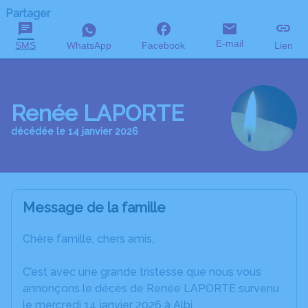
Partager
E-mail
SMS
WhatsApp
Facebook
Lien
Renée LAPORTE
décédée le 14 janvier 2026
Message de la famille
Chère famille, chers amis,
C’est avec une grande tristesse que nous vous
annonçons le décès de Renée LAPORTE survenu
le mercredi 14 janvier 2026 à Albi.