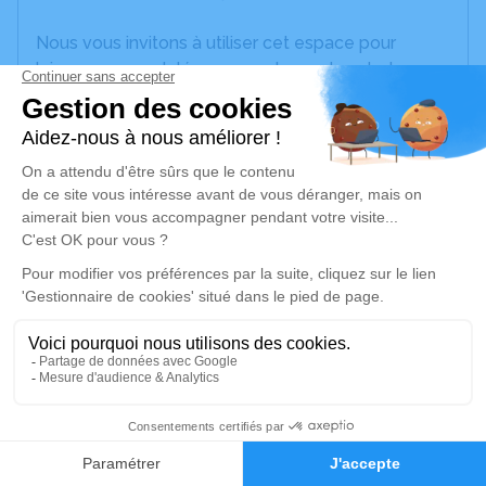
Nous vous invitons à utiliser cet espace pour
laisser vos condoléances, partager des photos
souvenirs, une anecdote ou exprimer vos pensées
à travers des poèmes ou des textes. Cet endroit
est un lieu d'expression dédié à honorer la
mémoire de Suzanne DOSJOUB.
Un service de plantation d’arbre hommage est
disponible ici
.
Je rends hommage
Cérémonie
mercredi 17 juin 2026 à 10h00
7
Pfpa - Crématorium d'Albi
16 Route de Millau
Faire-part
Hommages
81000 Albi