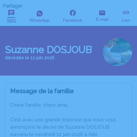
Partager
E-mail
SMS
WhatsApp
Facebook
Lien
Suzanne DOSJOUB
décédée le 12 juin 2026
Message de la famille
Chère famille, chers amis,
C’est avec une grande tristesse que nous vous
annonçons le décès de Suzanne DOSJOUB
survenu le vendredi 12 juin 2026 à Albi.