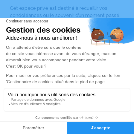
Cet espace privé est destiné à recueillir vos
condoléances ou le souvenir d’un moment passé.
Un service de plantation d’arbre hommage est
disponible ici
.
Je rends hommage
Déroulé des obsèques
Cérémonie Religieuse en l'Eglise Saint-Médard
de Fenouillet
Le mercredi 13 novembre 2024 à 10h00
13
68 Rue de l'Église, 31150 Fenouillet
Faire-part
Hommages