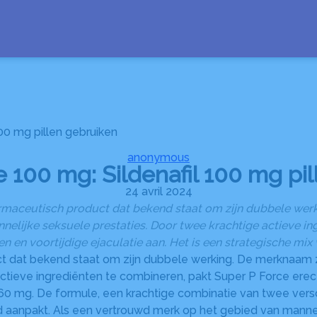
SES OBSÈQUES
MONUMENTS FUNÉRAIRES
SERVICES AUX FAMILLES
00 mg pillen gebruiken
anonymous
 100 mg: Sildenafil 100 mg pi
24 avril 2024
farmaceutisch product dat bekend staat om zijn dubbele wer
nnelijke seksuele prestaties. Door twee krachtige actieve i
n en voortijdige ejaculatie aan. Het is een strategische mix
ct dat bekend staat om zijn dubbele werking. De merknaam z
ctieve ingrediënten te combineren, pakt Super P Force erecti
e 60 mg. De formule, een krachtige combinatie van twee ver
 aanpakt. Als een vertrouwd merk op het gebied van mannel