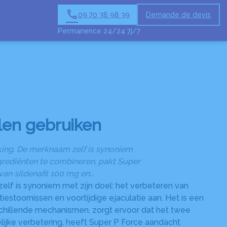
09 70 38 98 39
Demande de devis
ESPACES HOMMAGES
BOUTIQUE EN LIGNE
Permanence 24/24 7j/7
llen gebruiken
king. De merknaam zelf is synoniem
ngrediënten te combineren, pakt Super
 van sildenafil 100 mg en…
elf is synoniem met zijn doel: het verbeteren van
estoornissen en voortijdige ejaculatie aan. Het is een
schillende mechanismen, zorgt ervoor dat het twee
ijke verbetering, heeft Super P Force aandacht