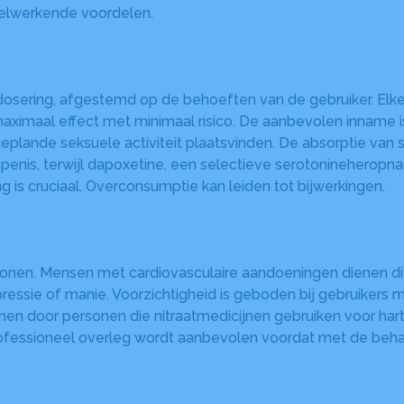
nelwerkende voordelen.
osering, afgestemd op de behoeften van de gebruiker. Elke 
aximaal effect met minimaal risico. De aanbevolen inname is
eplande seksuele activiteit plaatsvinden. De absorptie van s
nis, terwijl dapoxetine, een selectieve serotonineheropname
is cruciaal. Overconsumptie kan leiden tot bijwerkingen.
onen. Mensen met cardiovasculaire aandoeningen dienen dit 
essie of manie. Voorzichtigheid is geboden bij gebruikers 
en door personen die nitraatmedicijnen gebruiken voor hartp
rofessioneel overleg wordt aanbevolen voordat met de beh