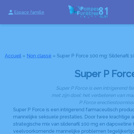
Aller
au
Espace famille
ACCUEIL
NOTRE AGENCE
ORGANISER DES OBSÈQUES
PRÉVOIR 
contenu
Accueil
»
Non classé
»
Super P Force 100 mg: Sildenafil 1
Super P Force
Super P Force is een intrigerend 
met zijn doel: het verbeteren van ma
P Force erectiestoornisse
Super P Force is een intrigerend farmaceutisch produ
mannelijke seksuele prestaties. Door twee krachtige a
strategische mix van sildenafil 100 mg en dapoxetin
veelvoorkomende mannelijke problemen tegelijkertijd