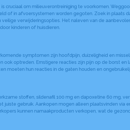
 is cruciaal om milieuverontreiniging te voorkomen. Weggoo
ld of in afvoersystemen worden gegoten. Zoek in plaats 
ilige verwijderingsopties. Het naleven van de aanbevolen v
door kinderen of huisdieren.
rkomende symptomen zijn hoofdpijn, duizeligheid en misse
n ook optreden. Ernstigere reacties zijn pijn op de borst en
nten moeten hun reacties in de gaten houden en ongebruikel
 werkzame stoffen, sildenafil 100 mg en dapoxetine 60 mg, v
 het juiste gebruik. Aankopen mogen alleen plaatsvinden via 
 verkopers kunnen namaakproducten verkopen, wat de gezondh